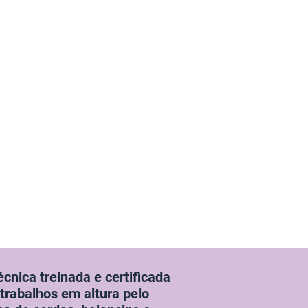
écnica treinada e certificada
trabalhos em altura pelo