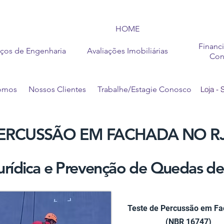
HOME
Financ
iços de Engenharia
Avaliações Imobiliárias
Con
omos
Nossos Clientes
Trabalhe/Estagie Conosco
Loja - 
PERCUSSÃO EM FACHADA NO RJ
urídica e Prevenção de Quedas d
Teste de Percussão em F
(NBR 16747)