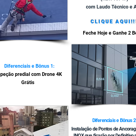
com Laudo Técnico e 
CLIQUE AQUI!!
Feche Hoje e Ganhe 2 
Diferenciais e Bônus 1:
speção predial com Drone 4K
Grátis
Diferenciais e Bônus 2
Instalação de Pontos de Ancor
INOX que ficarão por Definitivo n