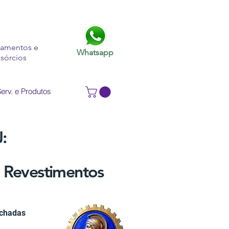
iamentos e
Whatsapp
sórcios
Serv. e Produtos
:
e Revestimentos
achadas