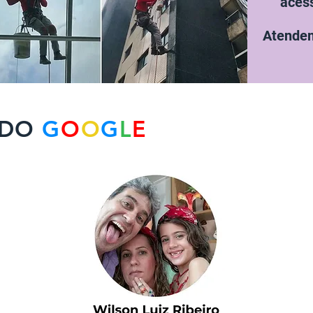
acess
Atendem
DO
G
O
O
G
L
E