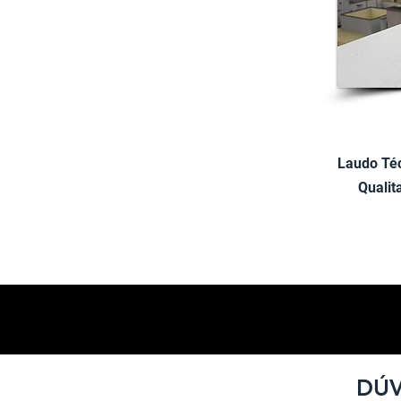
Laudo Téc
Qualit
DÚV