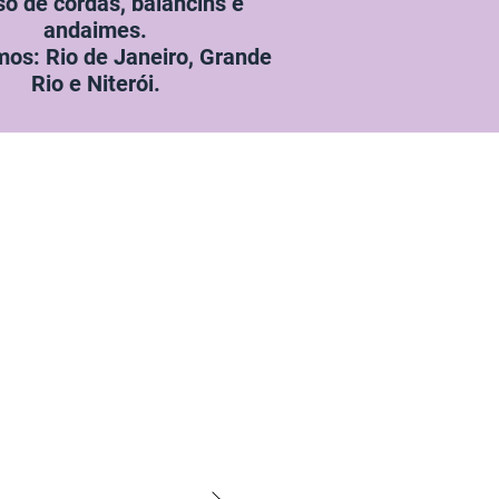
o de cordas, balancins e
andaimes.
os: Rio de Janeiro, Grande
Rio e Niterói.