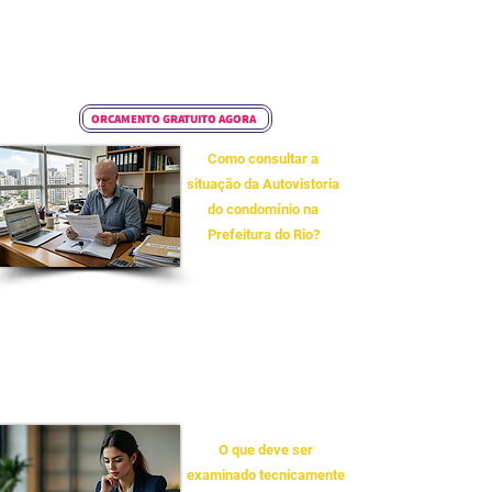
danos a terceiros e o aumento exponencial nos
custos de recuperação, já que patologias estruturais
não identificadas precocemente evoluem
rapidamente.
ORÇAMENTO GRATUITO AGORA
Como consultar a
situação da Autovistoria
do condomínio na
Prefeitura do Rio?
A consulta é pública e pode ser realizada online
através do Portal da Prefeitura do Rio de Janeiro ou
na página da Secretaria Municipal de Urbanismo
(SMU). Lá, é possível verificar se o comunicado de
vistoria foi devidamente entregue e se o profissional
responsável está regularizado.
O que deve ser
examinado tecnicamente