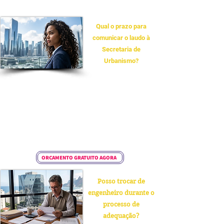
para o profissional pode chegar a R$ 5.000,00.
Qual o prazo para
comunicar o laudo à
Secretaria de
Urbanismo?
Após a conclusão da inspeção, o resultado deve ser
comunicado imediatamente via formulário online à
Secretaria de Urbanismo. Se o laudo indicar "com
necessidade de obras", o condomínio deve informar
o cronograma de reparos; após a execução, um
laudo complementar de adequação deve ser emitido
por um engenheiro para dar baixa na pendência.
ORÇAMENTO GRATUITO AGORA
Posso trocar de
engenheiro durante o
processo de
adequação?