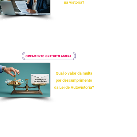
na vistoria?
Conforme as diretrizes de segurança, a inspeção
deve abranger: estruturas e subsolos, integridade
de fachadas e marquises, telhados, instalações
elétricas, hidráulicas e de gás, além de todos os
sistemas de prevenção contra incêndio e pânico.
ORÇAMENTO GRATUITO AGORA
Qual o valor da multa
por descumprimento
da Lei de Autovistoria?
Caso a notificação de regularização (prazo de 30
dias) seja ignorada, a Prefeitura aplica multas
renováveis mensalmente. O valor é calculado com
base no IPTU do imóvel, correspondendo a 5 VR
(Valor Residencial) ou 5 VC (Não Residencial). Em
casos de laudos com informações falsas, a multa