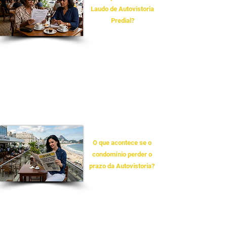
Laudo de Autovistoria
Predial?
Apenas engenheiros civis ou arquitetos com
registro ativo no CREA-RJ ou CAU-RJ possuem
competência legal para emitir o laudo. É
indispensável que o profissional ou empresa
contratada emita a ART (Anotação de
Responsabilidade Técnica) ou RRT, documento que
garante a validade jurídica da inspeção perante a
Prefeitura do Rio.
O que acontece se o
condomínio perder o
prazo da Autovistoria?
A negligência com o prazo assinalado acarreta três
consequências críticas: sanções administrativas
(multas pesadas aplicadas pela prefeitura),
responsabilidade civil e criminal dos gestores por