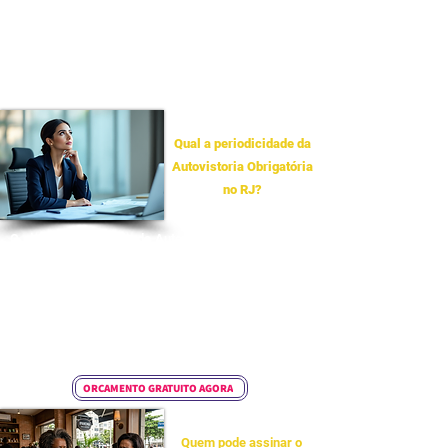
não é apenas visual: trata-se de um exame pericial
da estabilidade e segurança do edifício. O
descumprimento gera riscos graves, incluindo
responsabilidade criminal do síndico em caso de
sinistros e a perda de coberturas de seguro predial.
Qual a periodicidade da
Autovistoria Obrigatória
no RJ?
O ciclo de realização da Autovistoria Predial no Rio
de Janeiro é de 5 (cinco) anos. Este prazo
quinquenal é estratégico para monitorar o desgaste
de sistemas construtivos expostos a agentes
agressivos típicos da orla carioca, como a maresia
e a carbonatação, garantindo a integridade
estrutural a longo prazo.
ORÇAMENTO GRATUITO AGORA
Quem pode assinar o