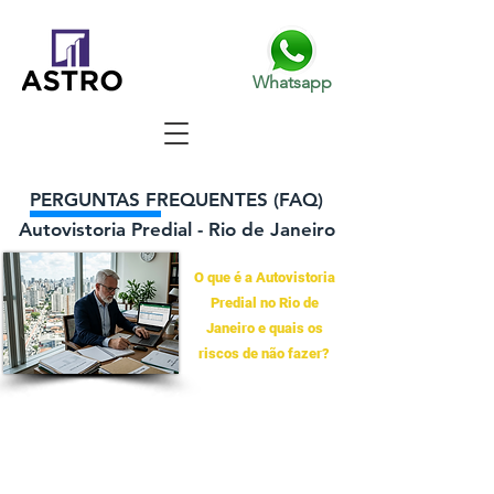
Whatsapp
PERGUNTAS FREQUENTES (FAQ)
Autovistoria Predial - Rio de Janeiro
O que é a Autovistoria
Predial no Rio de
Janeiro e quais os
riscos de não fazer?
A Autovistoria Predial é uma inspeção técnica
preventiva obrigatória instituída pela Lei Estadual nº
6.400/2013 e pela Lei Complementar nº 126/2013 no
município do Rio de Janeiro. Realizada por um
engenheiro ou arquiteto habilitado (CREA/CAU), ela